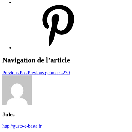
Navigation de l’article
Previous Post
Previous
gebmecs-239
Jules
http://gusto-e-basta.fr